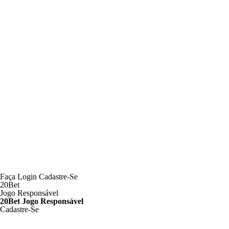
Faça Login
Cadastre-Se
20Bet
Jogo Responsável
20Bet Jogo Responsável
Cadastre-Se