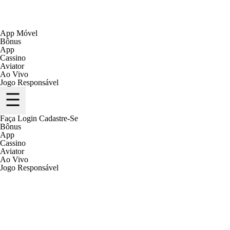
App Móvel
Bônus
App
Cassino
Aviator
Ao Vivo
Jogo Responsável
Faça Login
Cadastre-Se
Bônus
App
Cassino
Aviator
Ao Vivo
Jogo Responsável